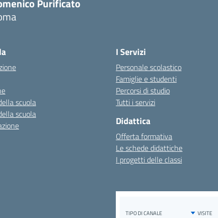
omenico Purificato
oma
Visita la pagina iniziale della scuola
la
I Servizi
zione
Personale scolastico
Famiglie e studenti
ne
Percorsi di studio
della scuola
Tutti i servizi
della scuola
Didattica
azione
Offerta formativa
Le schede didattiche
I progetti delle classi