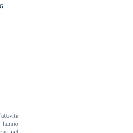
26
ttività
: hanno
cati nel