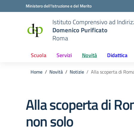
Vai ai contenuti
Vai al menu di navigazione
Vai al footer
Ministero dell'Istruzione e del Merito
Istituto Comprensivo ad Indiri
Domenico Purificato
Roma
Scuola
Servizi
Novità
Didattica
Home
Novità
Notizie
Alla scoperta di Roma
Alla scoperta di Rom
non solo