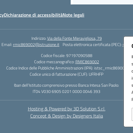
cy
Dichiarazione di accessibilità
Note legali
Indirizzo:
Via della Fonte Meravigliosa, 79
Email:
rmic869002@istruzione.it
Posta elettronica certificata (PEC):
rmic8
Codice fiscale: 97197090588
Codice meccanografico:
RMIC869002
Codice Indice delle Pubbliche Amministrazioni (IPA): istsc_rmic869002
Codice unico di fatturazione (CUF): UFRHFP
Iban dell’Istituto comprensivo presso Banca Intesa San Paolo:
IT04 V030 6905 0201 0000 0046 393
Hosting & Powered by 3D Solution S.r.l.
Concept & Design by Designers Italia