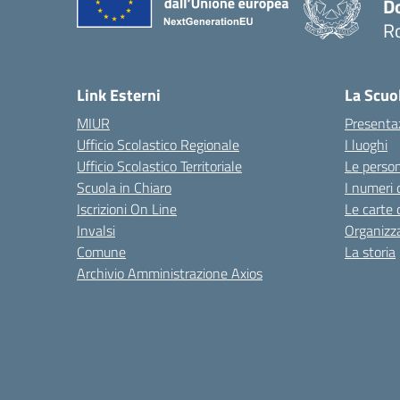
D
R
— 
Link Esterni
La Scuo
MIUR
Presenta
Ufficio Scolastico Regionale
I luoghi
Ufficio Scolastico Territoriale
Le perso
Scuola in Chiaro
I numeri 
Iscrizioni On Line
Le carte 
Invalsi
Organizz
Comune
La storia
Archivio Amministrazione Axios