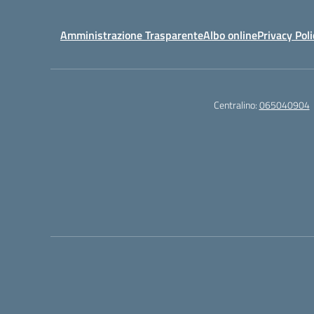
Amministrazione Trasparente
Albo online
Privacy Poli
Centralino:
065040904