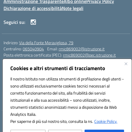
Amministrazione Trasparente
Albo online
Privacy Policy
Dichiarazione di accessibilità
Note legali
Seguici su:
Indirizzo:
Via della Fonte Meravigliosa, 79
Centralino:
065040904
Email:
rmic869002@istruzione.it
Posta elettronica certificata (PEC):
rmic869002@pec.istruzione.it
Codice fiscale: 97197090588
Cookies e altri strumenti di tracciamento
Codice meccanografico:
RMIC869002
Codice Indice delle Pubbliche Amministrazioni (IPA): istsc_rmic869002
Il nostro Istituto non utilizza strumenti di profilazione degli utenti -
Codice unico di fatturazione (CUF): UFRHFP
sono utilizzati esclusivamente cookies tecnici necessari al
corretto funzionamento del sito, alla fruibilità dei servizi
Iban dell’Istituto comprensivo presso Banca Intesa San Paolo:
istituzionali e alla sua accessibilità – sono utilizzati, inoltre,
IT04 V030 6905 0201 0000 0046 393
strumenti statistici anonimizzati messi a disposizione da Web
Analytics Italia.
Hosting & Powered by 3D Solution S.r.l.
Per saperne di più sul nostro sito, consulta la ns.
Cookie Policy.
Concept & Design by Designers Italia