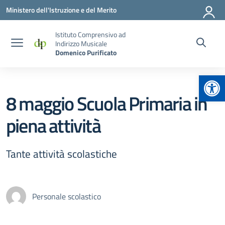
Vai ai contenuti
Vai al menu di navigazione
Vai al footer
Ministero dell'Istruzione e del Merito
Istituto Comprensivo ad
Indirizzo Musicale
Domenico Purificato
Apr
8 maggio Scuola Primaria in
piena attività
Tante attività scolastiche
Personale scolastico