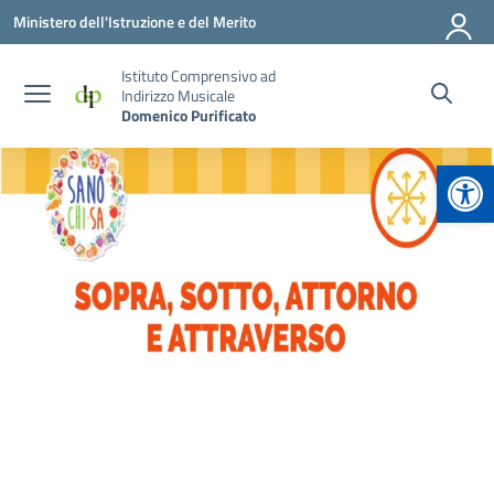
Vai ai contenuti
Vai al menu di navigazione
Vai al footer
Ministero dell'Istruzione e del Merito
Istituto Comprensivo ad
Indirizzo Musicale
Domenico Purificato
Apr