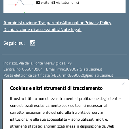
Amministrazione Trasparente
Albo online
Privacy Policy
Dichiarazione di accessibilità
Note legali
Seguici su:
Indirizzo:
Via della Fonte Meravigliosa, 79
Centralino:
065040904
Email:
rmic869002@istruzione.it
Posta elettronica certificata (PEC):
rmic869002@pec.istruzione.it
Codice fiscale: 97197090588
Cookies e altri strumenti di tracciamento
Codice meccanografico:
RMIC869002
Codice Indice delle Pubbliche Amministrazioni (IPA): istsc_rmic869002
Il nostro Istituto non utilizza strumenti di profilazione degli utenti -
Codice unico di fatturazione (CUF): UFRHFP
sono utilizzati esclusivamente cookies tecnici necessari al
corretto funzionamento del sito, alla fruibilità dei servizi
Iban dell’Istituto comprensivo presso Banca Intesa San Paolo:
istituzionali e alla sua accessibilità – sono utilizzati, inoltre,
IT04 V030 6905 0201 0000 0046 393
strumenti statistici anonimizzati messi a disposizione da Web